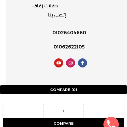
حفلات زفاف
إتصل بنا
01026404660
01062622105
COMPARE
(0)
COMPARE