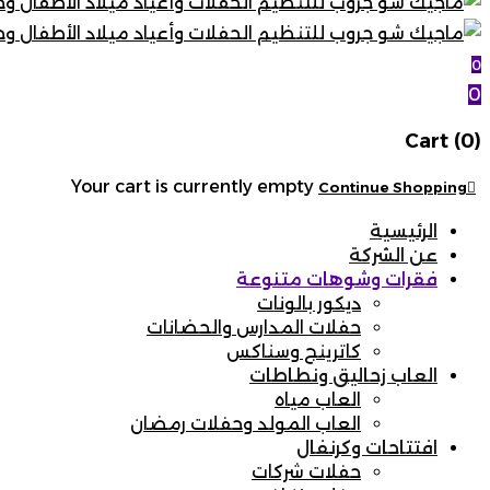
0
0
Cart (0)
Your cart is currently empty
Continue Shopping
الرئيسية
عن الشركة
فقرات وشوهات متنوعة
ديكور بالونات
حفلات المدارس والحضانات
كاترينج وسناكس
العاب زحاليق ونطاطات
العاب مياه
العاب المولد وحفلات رمضان
افتتاحات وكرنفال
حفلات شركات