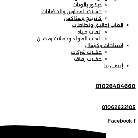
ديكور بالونات
حفلات المدارس والحضانات
كاترينج وسناكس
العاب زحاليق ونطاطات
العاب مياه
العاب المولد وحفلات رمضان
افتتاحات وكرنفال
حفلات شركات
حفلات زفاف
إتصل بنا
01026404660
01062622105
Facebook-f