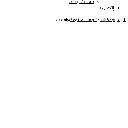
حفلات زفاف
إتصل بنا
الرئيسية
›
فقرات وشوهات متنوعة
›
D.J only