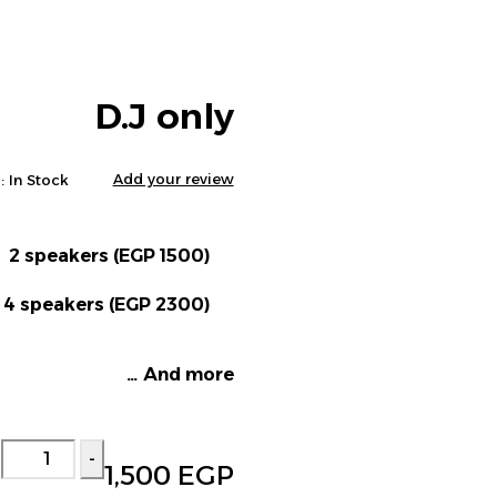
D.J only
Add your review
:
In Stock
(1500 EGP) 2 speakers
(2300 EGP) 4 speakers
And more …
Deals ends in:
كمية
1,500
EGP
D.J